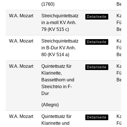
(1760)
Bear
W.A. Mozart
Streichquintettsatz
Kam
Detailseite
in a-moll KV Anh.
Fünf
79 (KV 515 c)
Bear
W.A. Mozart
Streichquintettsatz
Kam
Detailseite
in B-Dur KV Anh.
Fünf
80 (KV 514 a)
Bear
W.A. Mozart
Quintettsatz für
Kam
Detailseite
Klarinette,
Fünf
Bassetthorn und
Bear
Streichtrio in F-
Dur
(Allegro)
W.A. Mozart
Quintettsatz für
Kam
Detailseite
Klarinette und
Fünf