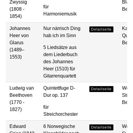
Zwyssig
Blas
für
(1808 -
Bear
Harmoniemusik
1854)
Johannes
Nur närrisch Ding
Kam
Detailseite
Heer von
hab ich im Sinn
Quart
Glarus
Bear
5 Liedsätze aus
(1489–
dem Liederbuch
1553)
des Johannes
Heer (1510) für
Gitarrenquartett
Ludwig van
Quintettfuge D-
Werk
Detailseite
Beethoven
Dur op. 137
Strei
(1770 -
Bear
für
1827)
Streichorchester
Edward
6 Norwegische
Werk
Detailseite