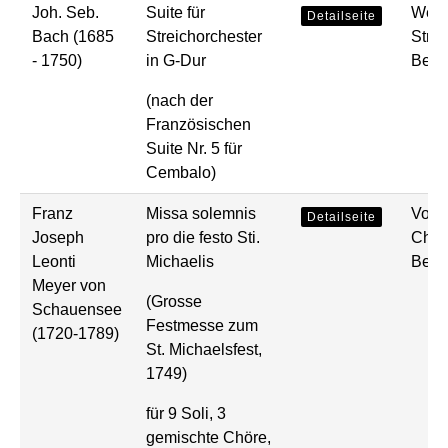
Joh. Seb.
Suite für
Werk
Detailseite
Bach (1685
Streichorchester
Strei
- 1750)
in G-Dur
Bear
(nach der
Französischen
Suite Nr. 5 für
Cembalo)
Franz
Missa solemnis
Voka
Detailseite
Joseph
pro die festo Sti.
Chor 
Leonti
Michaelis
Bear
Meyer von
(Grosse
Schauensee
Festmesse zum
(1720-1789)
St. Michaelsfest,
1749)
für 9 Soli, 3
gemischte Chöre,