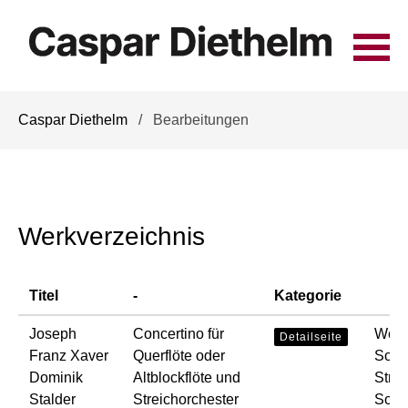
Navigation
Caspar Diethelm
Bearbeitungen
überspringen
Werkverzeichnis
Titel
-
Kategorie
Joseph
Concertino für
Werke
Detailseite
Franz Xaver
Querflöte oder
Solo
Dominik
Altblockflöte und
Strei
Stalder
Streichorchester
Solo