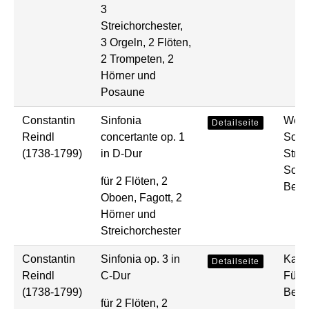
3
Streichorchester,
3 Orgeln, 2 Flöten,
2 Trompeten, 2
Hörner und
Posaune
Constantin
Sinfonia
Werke
Detailseite
Reindl
concertante op. 1
Solo
(1738-1799)
in D-Dur
Strei
Solo
für 2 Flöten, 2
Bear
Oboen, Fagott, 2
Hörner und
Streichorchester
Constantin
Sinfonia op. 3 in
Kam
Detailseite
Reindl
C-Dur
Fünf
(1738-1799)
Bear
für 2 Flöten, 2