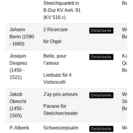
Streichquartett in
Bear
B-Dur KV Anh. 91
(KV 516 c)
Johann
2 Ricercare
Werke
Detailseite
Benn (1590
Bear
für Orgel
- 1660)
Josquin
Belle, pour
Kam
Detailseite
Desprez
l’amour
Quart
(1450 -
Bear
Liedsatz für 4
1521)
Violoncelli
Jakob
J’ay pris amours
Werk
Detailseite
Obrecht
Strei
Pavane für
(1450 -
Bear
Streichorchester
1505)
P. Alberik
Schweizerpsalm
Werke
Detailseite