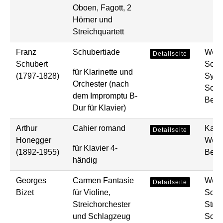
Oboen, Fagott, 2
Hörner und
Streichquartett
Franz
Schubertiade
Werke
Detailseite
Schubert
Solo
für Klarinette und
(1797-1828)
Symp
Orchester (nach
Solo
dem Impromptu B-
Bear
Dur für Klavier)
Arthur
Cahier romand
Kam
Detailseite
Honegger
Werk
für Klavier 4-
(1892-1955)
Bear
händig
Georges
Carmen Fantasie
Werke
Detailseite
Bizet
für Violine,
Solo
Streichorchester
Strei
und Schlagzeug
Solo