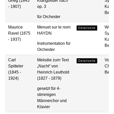
Grieg (1843
Klangbilder nach
Symp
- 1907)
op. 3
Kamm
Bear
für Orchester
Maurice
Menuet sur le nom
Werk
Detailseite
Ravel (1875
HAYDN
Symp
- 1937)
Kamm
Instrumentation für
Bear
Orchester
Carl
Melodie zum Text
Voka
Detailseite
Spitteler
„Nacht“ von
Chor
(1845 -
Heinrich Leuthold
Bear
1924)
(1827 - 1879)
gesetzt für 4-
stimmigen
Männerchor und
Klavier