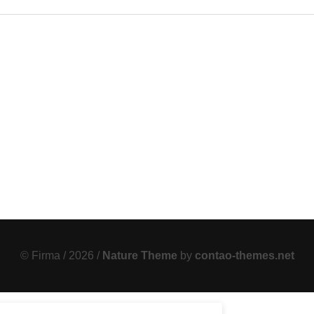
© Firma / 2026 /
Nature Theme
by
contao-themes.net