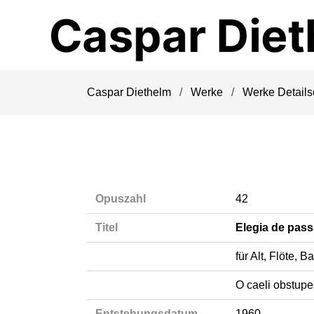
Navigation
überspringen
Caspar Diethelm
Werke
Werke Details
Opuszahl
42
Titel
Elegia de pass
für Alt, Flöte, B
O caeli obstup
Entstehungsdatum
1960