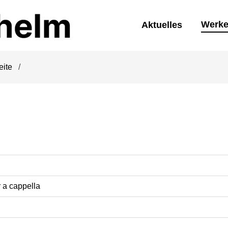
Werk
Aktuelles
eite
r a cappella