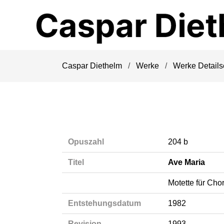
Navigation
überspringen
Caspar Diethelm
Werke
Werke Details
Opuszahl
204 b
Titel
Ave Maria
Motette für Cho
Entstehungsdatum
1982
Revision
1993