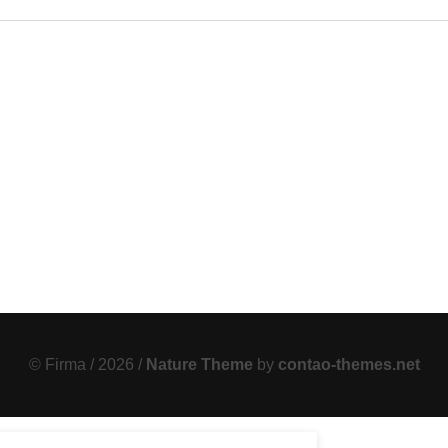
© Firma / 2026 /
Nature Theme
by
contao-themes.net