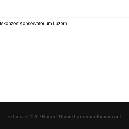
skonzert Konservatorium Luzern
© Firma / 2026 /
Nature Theme
by
contao-themes.net