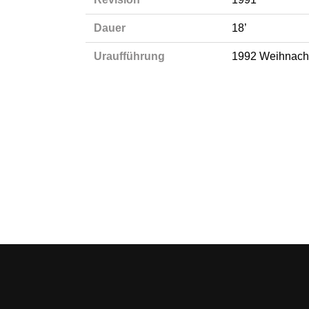
Dauer
18’
Uraufführung
1992 Weihnacht