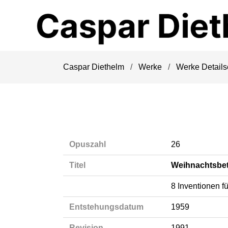
Navigation
überspringen
Caspar Diethelm
Werke
Werke Details
Opuszahl
26
Titel
Weihnachtsbe
8 Inventionen fü
Entstehungsdatum
1959
Revision
1991