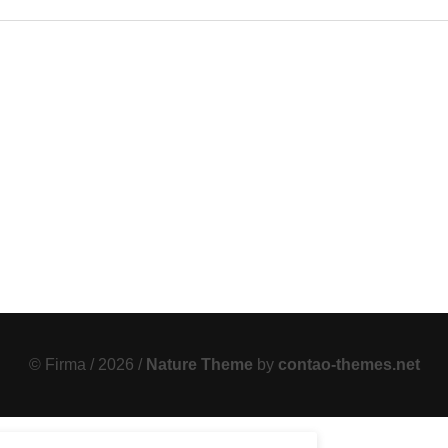
© Firma / 2026 /
Nature Theme
by
contao-themes.net