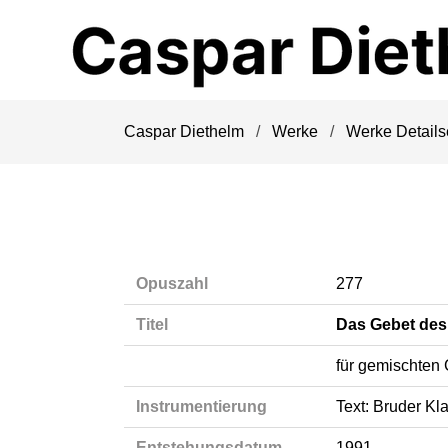
Navigation
überspringen
Caspar Diethelm
Werke
Werke Details
Opuszahl
277
Titel
Das Gebet des
für gemischten 
Instrumentierung
Text: Bruder Kl
Entstehungsdatum
1991