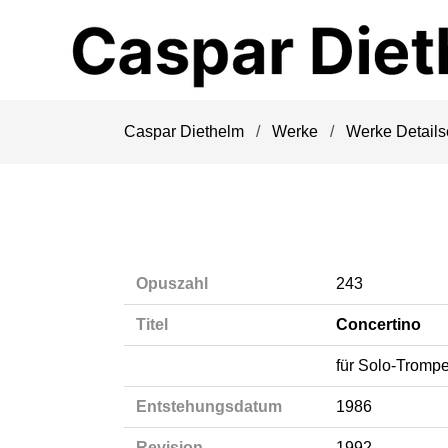
Navigation
überspringen
Caspar Diethelm
Werke
Werke Details
Opuszahl
243
Titel
Concertino
für Solo-Tromp
Entstehungsdatum
1986
Revision
1992