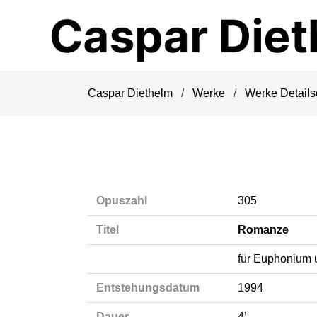
Navigation
überspringen
Caspar Diethelm
Werke
Werke Details
Opuszahl
305
Titel
Romanze
für Euphonium 
Entstehungsdatum
1994
Dauer
4’