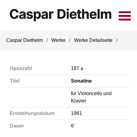
Navigation
Caspar Diethelm
Werke
Werke Detailseite
überspringen
Opuszahl
187 a
Titel
Sonatine
für Violoncello und
Klavier
Entstehungsdatum
1981
Dauer
6’