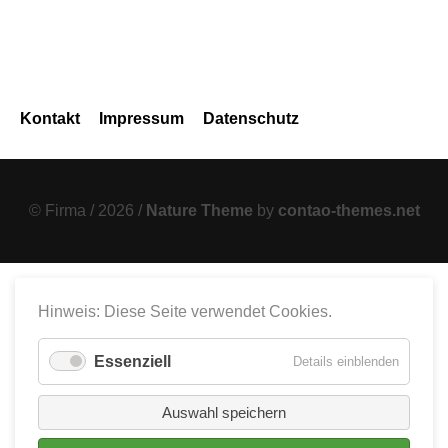
Navigation
Kontakt
Impressum
Datenschutz
überspringen
© Firma / 2026 /
Nature Theme
by
contao-themes.net
Hinweis: Diese Seite verwendet Cookies.
Essenziell
für
Details einblenden
Essenzie
Auswahl speichern