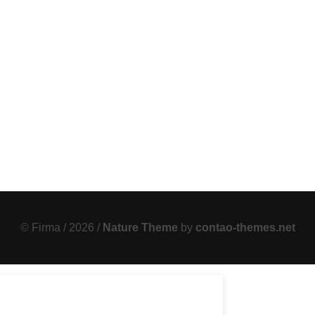
© Firma / 2026 /
Nature Theme
by
contao-themes.net