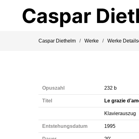
Navigation
überspringen
Caspar Diethelm
Werke
Werke Details
Opuszahl
232 b
Titel
Le grazie d’am
Klavierauszug
Entstehungsdatum
1995
Dauer
20’