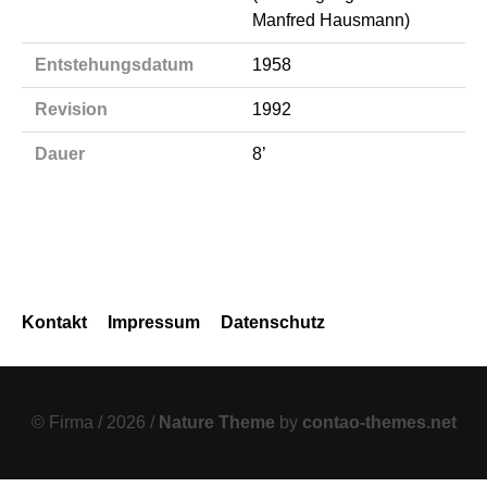
Manfred Hausmann)
Entstehungsdatum
1958
Revision
1992
Dauer
8’
Navigation
Kontakt
Impressum
Datenschutz
überspringen
© Firma / 2026 /
Nature Theme
by
contao-themes.net