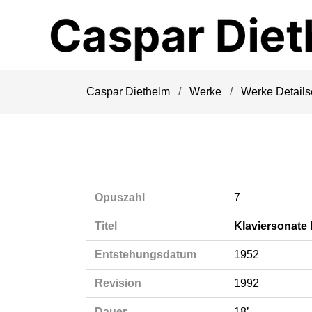
Navigation
überspringen
Caspar Diethelm
Werke
Werke Details
Opuszahl
7
Titel
Klaviersonate 
Entstehungsdatum
1952
Revision
1992
Dauer
18’