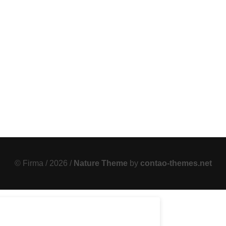
© Firma / 2026 /
Nature Theme
by
contao-themes.net