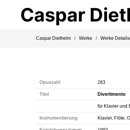
Navigation
überspringen
Caspar Diethelm
Werke
Werke Details
Opuszahl
283
Titel
Divertimento
für Klavier und 
Instrumentierung
Klavier, Flöte, 
Entstehungsdatum
1992