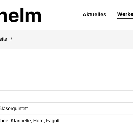
Werk
Aktuelles
eite
Bläserquintett
Oboe, Klarinette, Horn, Fagott