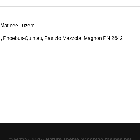
Matinee Luzern
, Phoebus-Quintett, Patrizio Mazzola, Magnon PN 2642
© Firma / 2026 /
Nature Theme
by
contao-themes.net