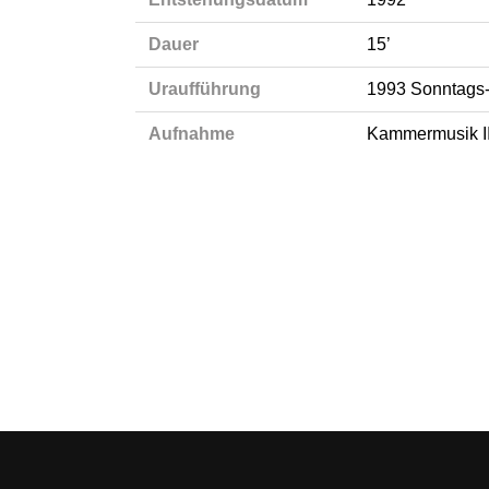
Dauer
15’
Uraufführung
1993 Sonntags-
Aufnahme
Kammermusik II