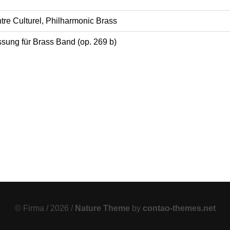
tre Culturel, Philharmonic Brass
ssung für Brass Band (op. 269 b)
© Firma / 2026 /
Nature Theme
by
contao-themes.net