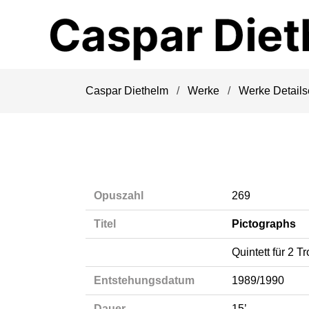
Navigation
überspringen
Caspar Diethelm
Werke
Werke Details
Opuszahl
269
Titel
Pictographs
Quintett für 2 
Entstehungsdatum
1989/1990
Dauer
15’