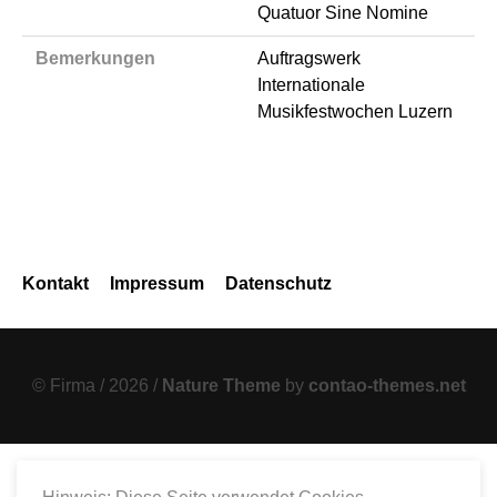
Quatuor Sine Nomine
Bemerkungen
Auftragswerk
Internationale
Musikfestwochen Luzern
Navigation
Kontakt
Impressum
Datenschutz
überspringen
© Firma / 2026 /
Nature Theme
by
contao-themes.net