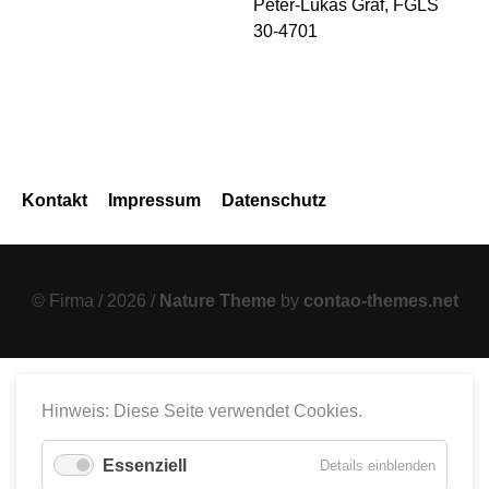
Peter-Lukas Graf, FGLS
30-4701
Navigation
Kontakt
Impressum
Datenschutz
überspringen
© Firma / 2026 /
Nature Theme
by
contao-themes.net
Hinweis: Diese Seite verwendet Cookies.
Essenziell
für
Details einblenden
Essenzie