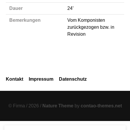
Dauer
24’
Bemerkungen
Vom Komponisten
zurückgezogen bzw. in
Revision
Navigation
Kontakt
Impressum
Datenschutz
überspringen
© Firma / 2026 /
Nature Theme
by
contao-themes.net