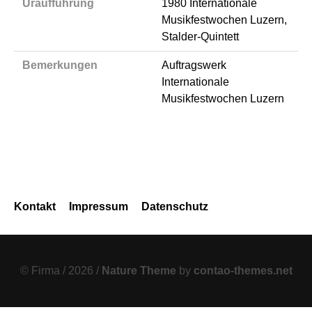
Uraufführung
1980 Internationale
Musikfestwochen Luzern,
Stalder-Quintett
Bemerkungen
Auftragswerk
Internationale
Musikfestwochen Luzern
Navigation
Kontakt
Impressum
Datenschutz
überspringen
© Firma / 2026 /
Nature Theme
by
contao-themes.net