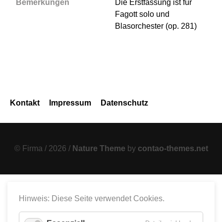
Bemerkungen
Die Erstfassung ist für
Fagott solo und
Blasorchester (op. 281)
Navigation
Kontakt
Impressum
Datenschutz
überspringen
© Firma / 2026 /
Nature Theme
by
contao-themes.net
Hinweis: Diese Seite verwendet Cookies.