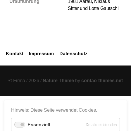
Uraufführung
1981 Aarau, Niklaus
Sitter und Lotte Gautschi
Navigation
Kontakt
Impressum
Datenschutz
überspringen
© Firma / 2026 /
Nature Theme
by
contao-themes.net
Hinweis: Diese Seite verwendet Cookies.
Essenziell
für
Details einblenden
Essenzie