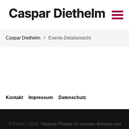
Navigation
Caspar Diethelm
Events-Detailansicht
überspringen
Navigation
Kontakt
Impressum
Datenschutz
überspringen
© Firma / 2026 /
Nature Theme
by
contao-themes.net